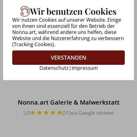
Wir benutzen Cookies
Uwe Walkowiak
Wir nutzen Cookies auf unserer Website. Einige
28.09.2025 via Google reviews
von ihnen sind essenziell für den Betrieb der
Nonna.art, während andere uns helfen, diese
Website und die Nutzererfahrung zu verbessern
(Tracking Cookies).
Marcéle Peters
VERSTANDEN
20.05.2025 via Google reviews
Datenschutz
|
Impressum
Nonna.art Galerie & Malwerkstatt
5.0
(31)
via Google reviews