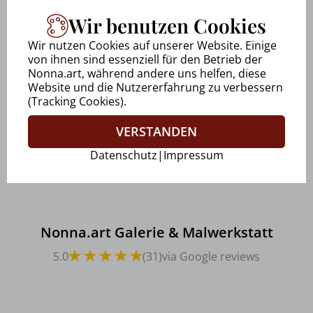
Wir benutzen Cookies
Uwe Walkowiak
Wir nutzen Cookies auf unserer Website. Einige
28.09.2025 via Google reviews
von ihnen sind essenziell für den Betrieb der
Nonna.art, während andere uns helfen, diese
Website und die Nutzererfahrung zu verbessern
(Tracking Cookies).
Marcéle Peters
VERSTANDEN
20.05.2025 via Google reviews
Datenschutz
|
Impressum
Nonna.art Galerie & Malwerkstatt
5.0
(31)
via Google reviews