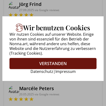
Jörg Frind
27.09.2025 via Google reviews
Workshop bei Nonna Bitter Immer freundlich und
lebensfroh danke das es euch gibt 😊 was sich
Wir benutzen Cookies
auch in den Bildern gut wieder findet. Vor allem
Wir nutzen Cookies auf unserer Website. Einige
was mich besonders beeindruckt hat war das ein
von ihnen sind essenziell für den Betrieb der
Thema behandelt wurd...
Nonna.art, während andere uns helfen, diese
Website und die Nutzererfahrung zu verbessern
(Tracking Cookies).
Uwe Walkowiak
VERSTANDEN
28.09.2025 via Google reviews
Datenschutz
|
Impressum
Marcéle Peters
20.05.2025 via Google reviews