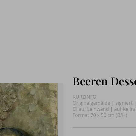
Beeren Dess
KURZINFO
Originalgemälde | signiert 
Öl auf Leinwand | auf Keil
Format 70 x 50 cm (B/H)