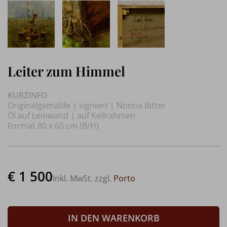
Leiter zum Himmel
KURZINFO
Originalgemälde | signiert | Nonna Bitter
Öl auf Leinwand | auf Keilrahmen
Format 80 x 60 cm (B/H)
€ 1 500
Inkl. MwSt. zzgl.
Porto
IN DEN WARENKORB