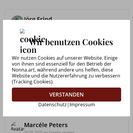
Jörg Frind
27.09.2025 via Google reviews
Wir benutzen Cookies
Workshop bei Nonna Bitter Immer freundlich und
lebensfroh danke das es euch gibt 😊 was sich
auch in den Bildern gut wieder findet. Vor allem
was mich besonders beeindruckt hat war das ein
Wir nutzen Cookies auf unserer Website. Einige
Thema behandelt wurd...
von ihnen sind essenziell für den Betrieb der
Nonna.art, während andere uns helfen, diese
Website und die Nutzererfahrung zu verbessern
(Tracking Cookies).
Uwe Walkowiak
VERSTANDEN
28.09.2025 via Google reviews
Datenschutz
|
Impressum
Marcéle Peters
20.05.2025 via Google reviews