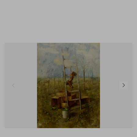
GEMÄLDE KAUFEN
KONTAKT
02824 92 97 295