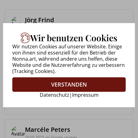
Jörg Frind
27.09.2025 via Google reviews
Wir benutzen Cookies
Workshop bei Nonna Bitter Immer freundlich und
Wir nutzen Cookies auf unserer Website. Einige
lebensfroh danke das es euch gibt 😊 was sich
von ihnen sind essenziell für den Betrieb der
auch in den Bildern gut wieder findet. Vor allem
Nonna.art, während andere uns helfen, diese
was mich besonders beeindruckt hat war das ein
Website und die Nutzererfahrung zu verbessern
Thema behandelt wurd...
(Tracking Cookies).
VERSTANDEN
Uwe Walkowiak
Datenschutz
|
Impressum
28.09.2025 via Google reviews
Marcéle Peters
20.05.2025 via Google reviews