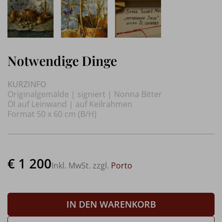
Notwendige Dinge
KURZINFO
Originalgemälde | signiert | Nonna Bitter
Öl auf Leinwand | auf Keilrahmen
Format 50 x 60 cm (B/H)
€ 1 200
Inkl. MwSt. zzgl.
Porto
IN DEN WARENKORB