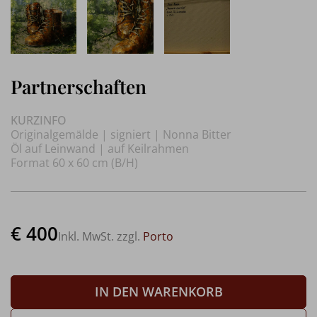
Partnerschaften
KURZINFO
Originalgemälde | signiert | Nonna Bitter
Öl auf Leinwand | auf Keilrahmen
Format 60 x 60 cm (B/H)
€ 400
Inkl. MwSt. zzgl.
Porto
IN DEN WARENKORB