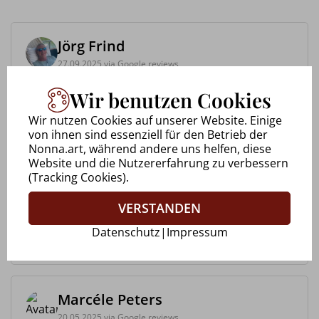
Jörg Frind
27.09.2025 via Google reviews
Wir benutzen Cookies
Workshop bei Nonna Bitter Immer freundlich und
lebensfroh danke das es euch gibt 😊 was sich
Wir nutzen Cookies auf unserer Website. Einige
auch in den Bildern gut wieder findet. Vor allem
von ihnen sind essenziell für den Betrieb der
was mich besonders beeindruckt hat war das ein
Nonna.art, während andere uns helfen, diese
Thema behandelt wurd...
Website und die Nutzererfahrung zu verbessern
(Tracking Cookies).
Uwe Walkowiak
VERSTANDEN
28.09.2025 via Google reviews
Datenschutz
|
Impressum
Marcéle Peters
20.05.2025 via Google reviews