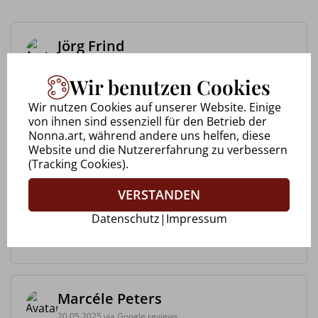
Jörg Frind
27.09.2025 via Google reviews
Wir benutzen Cookies
Workshop bei Nonna Bitter Immer freundlich und
Wir nutzen Cookies auf unserer Website. Einige
lebensfroh danke das es euch gibt 😊 was sich
von ihnen sind essenziell für den Betrieb der
auch in den Bildern gut wieder findet. Vor allem
Nonna.art, während andere uns helfen, diese
was mich besonders beeindruckt hat war das ein
Website und die Nutzererfahrung zu verbessern
Thema behandelt wurd...
(Tracking Cookies).
VERSTANDEN
Uwe Walkowiak
Datenschutz
|
Impressum
28.09.2025 via Google reviews
Marcéle Peters
20.05.2025 via Google reviews