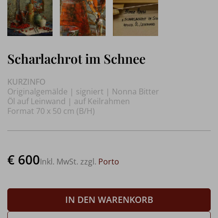
Scharlachrot im Schnee
KURZINFO
Originalgemälde | signiert | Nonna Bitter
Öl auf Leinwand | auf Keilrahmen
Format 70 x 50 cm (B/H)
€ 600
Inkl. MwSt. zzgl.
Porto
IN DEN WARENKORB