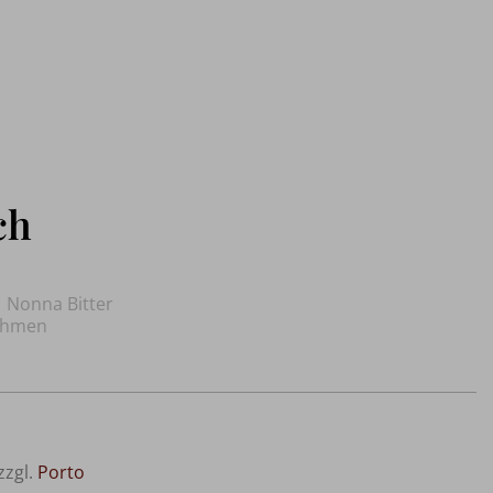
ch
| Nonna Bitter
rahmen
zzgl.
Porto