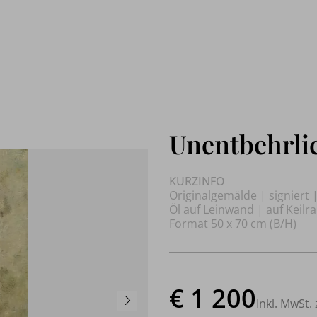
Unentbehrli
KURZINFO
Originalgemälde | signiert 
Öl auf Leinwand | auf Keil
Format 50 x 70 cm (B/H)
€ 1 200
Inkl. MwSt. 