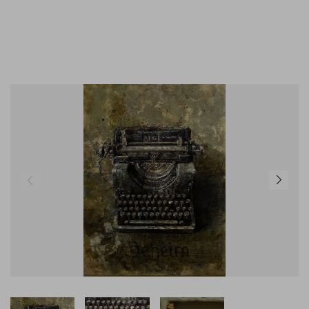
GEMÄLDE KAUFEN
KONTAKT
02824 92 97 295