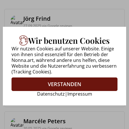
Jörg Frind
27.09.2025 via Google reviews
Wir benutzen Cookies
Workshop bei Nonna Bitter Immer freundlich und
lebensfroh danke das es euch gibt 😊 was sich
Wir nutzen Cookies auf unserer Website. Einige
auch in den Bildern gut wieder findet. Vor allem
von ihnen sind essenziell für den Betrieb der
was mich besonders beeindruckt hat war das ein
Nonna.art, während andere uns helfen, diese
Thema behandelt wurd...
Website und die Nutzererfahrung zu verbessern
(Tracking Cookies).
Uwe Walkowiak
VERSTANDEN
28.09.2025 via Google reviews
Datenschutz
|
Impressum
Marcéle Peters
20.05.2025 via Google reviews