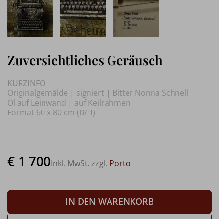
Zuversichtliches Geräusch
KURZINFO
Originalgemälde | signiert | Bitter Nonna Schnell
Öl auf Leinwand | auf Keilrahmen
Format 60 x 80 cm (B/H)
€ 1 700
Inkl. MwSt. zzgl.
Porto
IN DEN WARENKORB