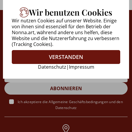
Wir benutzen Cookies
Wir nutzen Cookies auf unserer Website. Einige
von ihnen sind essenziell für den Betrieb der
Möchten Sie über alle
Nonna.art, während andere uns helfen, diese
Website und die Nutzererfahrung zu verbessern
Neuigkeiten auf dem
(Tracking Cookies).
Laufenden bleiben?
VERSTANDEN
Datenschutz
|
Impressum
Ich akzeptiere die
Allgemeine Geschäftsbedingungen
und den
Datenschutz