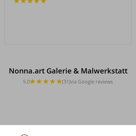
Nonna.art Galerie & Malwerkstatt
5.0
(31)
via Google reviews